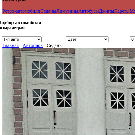
Ретро-автомобили
Седаны
Лимузины
Автобусы
Джипы
Кареты
Мо
Подбор автомобиля
о параметрам
Главная
-
Автопарк
- Седаны