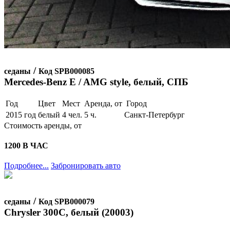
/
седаны
Код SPB000085
Mercedes-Benz E / AMG style, белый, СПБ
Год
Цвет
Мест
Аренда, от
Город
2015 год
белый
4 чел.
5 ч.
Санкт-Петербург
Стоимость аренды, от
1200
В ЧАС
Подробнее...
Забронировать авто
/
седаны
Код SPB000079
Chrysler 300С, белый (20003)