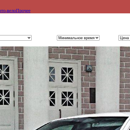
то-вело
Прочее